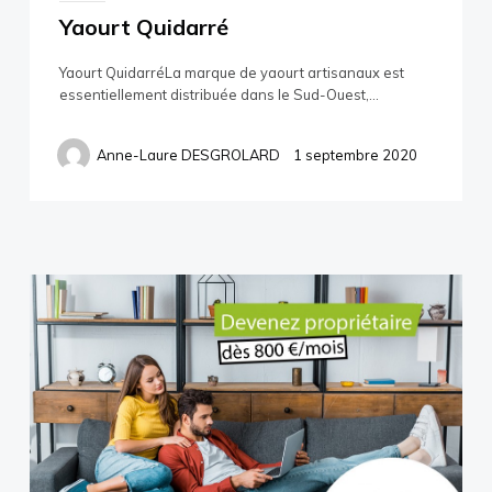
Facebook
Yaourt Quidarré
Instagram
Yaourt QuidarréLa marque de yaourt artisanaux est
Linkedin
essentiellement distribuée dans le Sud-Ouest,…
Contact
Anne-Laure DESGROLARD
1 septembre 2020
©2022 Odyssée communication, tous droits
réservés - Conception Odyssée communication -
Réalisation
Webosity